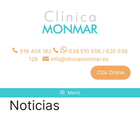
Saltar
al
contenido
916 404 162
638 510 656 /
620 636
129
info@clinicamonmar.es
Cita Online
Menú
Noticias