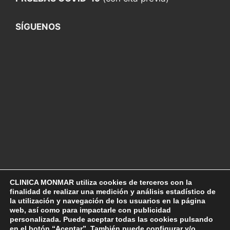
SÍGUENOS
CLINICA MONMAR utiliza cookies de terceros con la
finalidad de realizar una medición y análisis estadístico de
la utilización y navegación de los usuarios en la página
web, así como para impactarle con publicidad
Aviso Legal
personalizada. Puede aceptar todas las cookies pulsando
Política de Privacidad
en el botón “Aceptar”. También puede configurar y/o