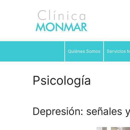
Saltar
al
contenido
Quiénes Somos
Servicios 
Psicología
Depresión: señales 